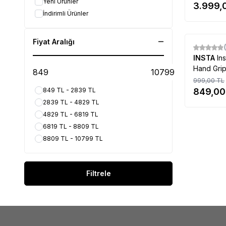
Yeni Ürünler
3.999,
İndirimli Ürünler
Kampanyalı
Ürün
Fiyat Aralığı
%
Yeni
15
INSTA
In
Hand Gri
999,00
TL
849 TL - 2839 TL
849,00
2839 TL - 4829 TL
4829 TL - 6819 TL
6819 TL - 8809 TL
8809 TL - 10799 TL
Filtrele