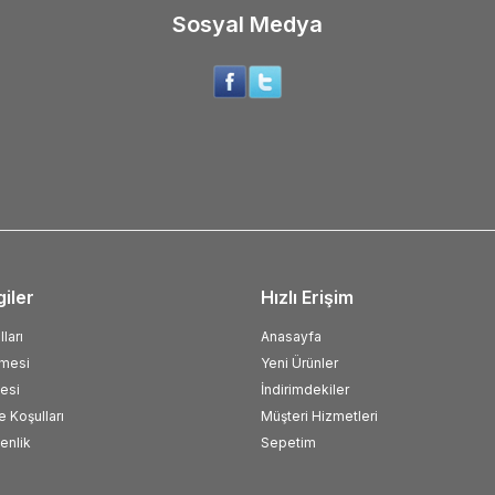
Sosyal Medya
giler
Hızlı Erişim
ları
Anasayfa
şmesi
Yeni Ürünler
esi
İndirimdekiler
e Koşulları
Müşteri Hizmetleri
venlik
Sepetim