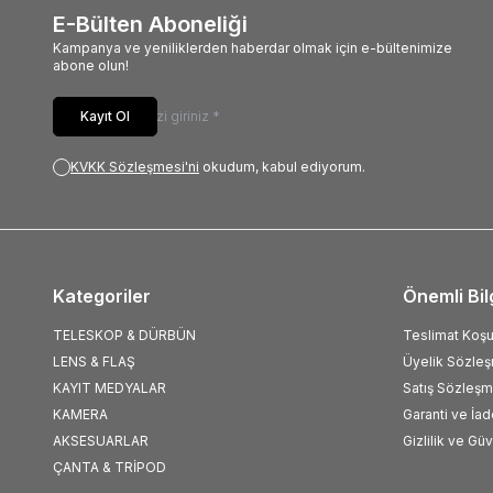
E-Bülten Aboneliği
Kampanya ve yeniliklerden haberdar olmak için e-bültenimize
abone olun!
Kayıt Ol
KVKK Sözleşmesi'ni
okudum, kabul ediyorum.
Kategoriler
Önemli Bil
TELESKOP & DÜRBÜN
Teslimat Koşul
LENS & FLAŞ
Üyelik Sözle
KAYIT MEDYALAR
Satış Sözleşm
KAMERA
Garanti ve İad
AKSESUARLAR
Gizlilik ve Gü
ÇANTA & TRİPOD