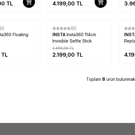
00
TL
4.199,00
TL
3.9
Kampanyalı
Kampan
Ürün
Ürün
Tükendi
Tükendi
(0)
(0)
%
Yeni
12
Yeni
sta360 Floating
INSTA
Insta360 114cm
INS
p
Invisible Selfie Stick
Repla
2.499,00
TL
TL
2.199,00
TL
4.1
Toplam
8
ürün bulunmakt