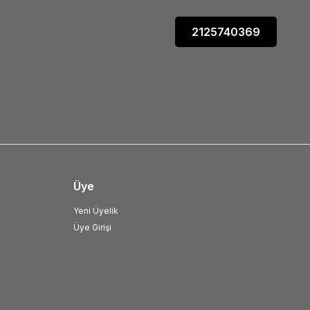
2125740369
Üye
Yeni Üyelik
Üye Girişi