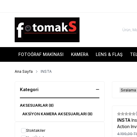
FOTOĞRAF MAKİNASI
KAMERA
LENS & FLAŞ
TE
Ana Sayfa
INSTA
Ücretsiz Karg
Kategori
Kampanyalı
Ürün
AKSESUARLAR
(8)
AKSİYON KAMERA AKSESUARLARI
(8)
Yeni
%
5
INSTA
In
Action Inv
Stoktakiler
4.199,00
T
Ücretsiz Karg