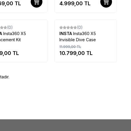
69,00
TL
4.999,00
TL
yalı
Kampanyalı
Ürün
Tükendi
Tükendi
(0)
(0)
%
Yeni
10
TA
Insta360 X5
INSTA
Insta360 X5
cement Kit
Invisible Dive Case
11.999,00
TL
99,00
TL
10.799,00
TL
adır.