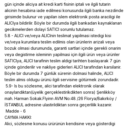
gün içinde aliciya ait kredi karti fisinin iptali ve ilgili tutarin
alicinin hesabina iade edilmesi konusunda ilgili banka nezdinde
girisimde bulunur ve yapilan islem elektronik posta araciligi ile
ALICIya bildirilir. Böyle bir durumda ilgili bankadan kaynaklanan
gecikmelerden dolayi SATICI sorumlu tutulamaz.
5.8 - ALICI ve/veya ALICInin teslimat yapilmasi istedigi kisi
ve/veya kurumlara teslim edilmis olan ürünlerin arizali veya
bozuk olmasi durumunda, garanti sartlari içinde gerekli onarim
veya degistirme isleminin yapilmasi için ilgili ürün veya ürünler
SATICIya, ALICI tarafinin teslim aldigi tarihten baslayarak 7 gün
içinde gönderilir ve nakliye giderleri ALICI tarafindan karsilanir.
Böyle bir durumda 7 günlük sürenin dolmasi halinde, ALICI
teslim almis oldugu ürünü ilgili servisine götürmek zorundadir.
5.9- Is bu sözlesme, alici tarafindan elektronik olarak
onaylandiktan(üyelik gerçeklestirikdikten sonra) Şenlikköy
mah. Harman Sokak.Flyinn AVM No:48 /26 Florya/Bakırköy /
İSTANBUL adresine ulastirildiktan sonra geçerlilik kazanir.
Madde - 6
CAYMA HAKKI:
Alici, sözlesme konusu ürürünün kendisine veya gösterdigi