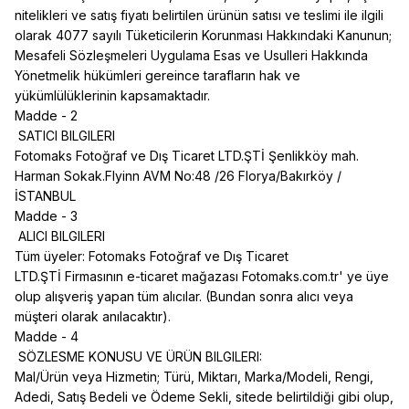
nitelikleri ve satış fiyatı belirtilen ürünün satısı ve teslimi ile ilgili
olarak 4077 sayılı Tüketicilerin Korunması Hakkındaki Kanunun;
Mesafeli Sözleşmeleri Uygulama Esas ve Usulleri Hakkında
Yönetmelik hükümleri gereince tarafların hak ve
yükümlülüklerinin kapsamaktadır.
Madde - 2
SATICI BILGILERI
Fotomaks Fotoğraf ve Dış Ticaret LTD.ŞTİ Şenlikköy mah.
Harman Sokak.Flyinn AVM No:48 /26 Florya/Bakırköy /
İSTANBUL
Madde - 3
ALICI BILGILERI
Tüm üyeler:
Fotomaks Fotoğraf ve Dış Ticaret
LTD.ŞTİ
Firmasının e-ticaret mağazası
Fotomaks.com.tr' ye
üye
olup alışveriş yapan tüm alıcılar. (Bundan sonra alıcı veya
müşteri olarak anılacaktır).
Madde - 4
SÖZLESME KONUSU VE ÜRÜN BILGILERI:
Mal/Ürün veya Hizmetin; Türü, Miktarı, Marka/Modeli, Rengi,
Adedi, Satış Bedeli ve Ödeme Sekli, sitede belirtildiği gibi olup,