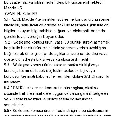
bu vaatler alıcıya bildirilmeden deişiklik gösterebilmektedir.
Madde - 5
GENEL HÜKÜMLER
5.1 - ALICI, Madde 4te belirtilen sözleşme konusu ürünün temel
nitelikleri, satış fiyatı ve ödeme sekli ile teslimata ilişkin tüm ön
bilgileri okuyup bilgi sahibi olduğunu ve elektronik ortamda
gerekli teyidi verdiğini beyan eder.
5.2 - Sözleşme konusu ürün, yasal 30 günlük süreyi asmamak
koşulu ile her bir ürün için alicinin yerleşim yerinin uzaklığına
bağlı olarak ön bilgiler içinde açıklanan süre içinde alici veya
gösterdiği adresteki kişi veya kuruluşa teslim edilir.
5.3 - Sözleşme konusu ürün, alıcıdan başka bir kişi veya
kuruluşa teslim edilecek ise, teslim edilecek kişi veya
kurulusun teslimatı kabul etmemesinden dolayı SATICI sorumlu
tutulamaz.
5.4 " SATICI , sözlesme konusu ürünün saglam, eksiksiz,
sipariste belirtilen niteliklere uygun ve varsa garanti belgeleri
ve kullanim kilavuzlari ile birlikte teslim edilmesinden
sorumludur.
5.5 - Sözlesme konusu ürünün teslimati için is bu sözlesmenin