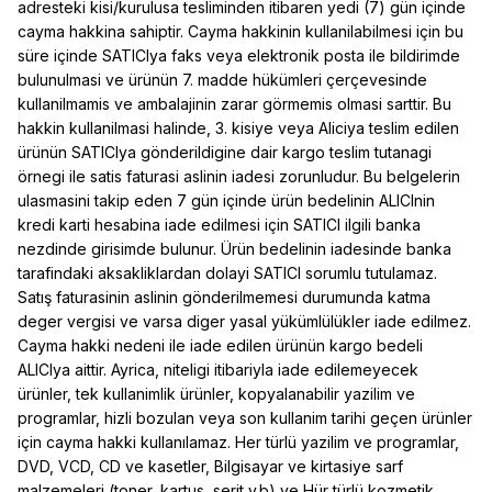
adresteki kisi/kurulusa tesliminden itibaren yedi (7) gün içinde
cayma hakkina sahiptir. Cayma hakkinin kullanilabilmesi için bu
süre içinde SATICIya faks veya elektronik posta ile bildirimde
bulunulmasi ve ürünün 7. madde hükümleri çerçevesinde
kullanilmamis ve ambalajinin zarar görmemis olmasi sarttir. Bu
hakkin kullanilmasi halinde, 3. kisiye veya Aliciya teslim edilen
ürünün SATICIya gönderildigine dair kargo teslim tutanagi
örnegi ile satis faturasi aslinin iadesi zorunludur. Bu belgelerin
ulasmasini takip eden 7 gün içinde ürün bedelinin ALICInin
kredi karti hesabina iade edilmesi için SATICI ilgili banka
nezdinde girisimde bulunur. Ürün bedelinin iadesinde banka
tarafindaki aksakliklardan dolayi SATICI sorumlu tutulamaz.
Satış faturasinin aslinin gönderilmemesi durumunda katma
deger vergisi ve varsa diger yasal yükümlülükler iade edilmez.
Cayma hakki nedeni ile iade edilen ürünün kargo bedeli
ALICIya aittir. Ayrica, niteligi itibariyla iade edilemeyecek
ürünler, tek kullanimlik ürünler, kopyalanabilir yazilim ve
programlar, hizli bozulan veya son kullanim tarihi geçen ürünler
için cayma hakki kullanılamaz. Her türlü yazilim ve programlar,
DVD, VCD, CD ve kasetler, Bilgisayar ve kirtasiye sarf
malzemeleri (toner, kartus, serit v.b) ve Hür türlü kozmetik