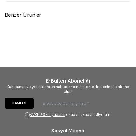
Benzer Ürünler
(0)
(0)
GOPRO
GOPRO KUMANDA
GOPRO
GOPRO PROTECTIVE
(HERO11,HERO12,HERO13 İÇİN)
HOUSING KORUMA KILIFI
HERO10-11-12-13
7.349,00
TL
6.499,00
TL
E-Bülten Aboneliği
Kampanya ve yeniliklerden haberdar olmak için e-bültenimize abone
olun!
Kayıt Ol
KVKK Sözleşmesi'ni
okudum, kabul ediyorum.
Sosyal Medya