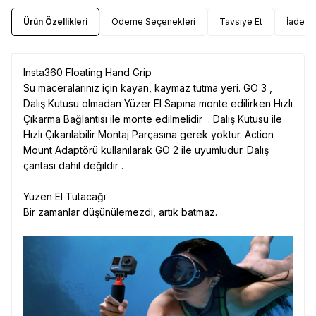
Ürün Özellikleri
Ödeme Seçenekleri
Tavsiye Et
İade Ko
Insta360 Floating Hand Grip
Su maceralarınız için kayan, kaymaz tutma yeri. GO 3 ,
Dalış Kutusu olmadan Yüzer El Sapına monte edilirken Hızlı
Çıkarma Bağlantısı ile monte edilmelidir . Dalış Kutusu ile
Hızlı Çıkarılabilir Montaj Parçasına gerek yoktur. Action
Mount Adaptörü kullanılarak GO 2 ile uyumludur. Dalış
çantası dahil değildir .
Yüzen El Tutacağı
Bir zamanlar düşünülemezdi, artık batmaz.