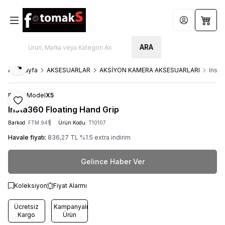
Hesabım
Sepet
ARA
Paylaş
Ana Sayfa
AKSESUARLAR
AKSİYON KAMERA AKSESUARLARI
Insta
INSTA
Model
X5
Favoriye Ekle
Insta360 Floating Hand Grip
Barkod:
FTM.941
Ürün Kodu:
T10107
Havale fiyatı:
836,27
TL
%
1.5
extra indirim
Gelince Haber Ver
Koleksiyon
Fiyat Alarmı
Ücretsiz
Kampanyalı
Kargo
Ürün