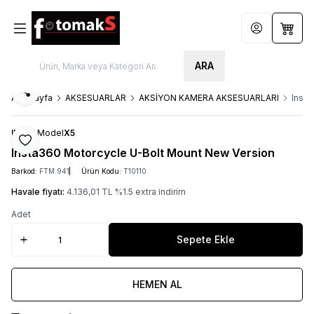
Hesabım
Sepet
ARA
Paylaş
Ana Sayfa
AKSESUARLAR
AKSİYON KAMERA AKSESUARLARI
Insta
INSTA
Model
X5
Favoriye Ekle
Insta360 Motorcycle U-Bolt Mount New Version
Barkod:
FTM.941
Ürün Kodu:
T10110
Havale fiyatı:
4.136,01
TL
%
1.5
extra indirim
Adet
Sepete Ekle
HEMEN AL