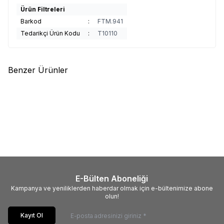
Ürün Filtreleri
Barkod
:
FTM.941
Tedarikçi Ürün Kodu
:
T10110
Benzer Ürünler
(0)
(0)
GOPRO
GOPRO KUMANDA
GOPRO
GOPRO PROTECTIVE
(HERO11,HERO12,HERO13 İÇİN)
HOUSING KORUMA KILIFI
HERO10-11-12-13
7.349,00
TL
6.499,00
TL
E-Bülten Aboneliği
Kampanya ve yeniliklerden haberdar olmak için e-bültenimize abone
olun!
Kayıt Ol