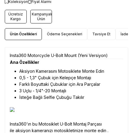
Koleksiyon
Fiyat Alarmı
Ücretsiz
Kampanyalı
Kargo
Ürün
Ürün Özellikleri
Ödeme Seçenekleri
Tavsiye Et
İade Ko
Insta360 Motorcycle U-Bolt Mount (Yeni Versiyon)
Ana Özellikler
Aksiyon Kamerasını Motosiklete Monte Edin
0,5 - 1,3" Çubuk için Kelepçe Montajı
Farklı Boyuttaki Çubuklar için Ara Parçalar
3 Uçlu - 1/4"-20 Montajlı
İsteğe Bağlı Selfie Çubuğu Takılır
Insta360'ın bu Motosiklet U-Bolt Montaj Parçası
ile aksiyon kameranızı motosikletinize monte edin .