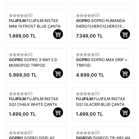
(0)
(0)
Yeni
FUJIFILM
FUJIFILM INSTAX
GOPRO
GOPRO KUMANDA
MINI 13 FROST BLUE ÇANTA
(HERO11,HERO12,HERO13
İÇİN)
1.499,00
TL
7.349,00
TL
(0)
(0)
GOPRO
GOPRO 3 WAY 2.0:
GOPRO
GOPRO MAX GRIP +
MONOPOD TRIPOD
TRIPOD
5.969,00
TL
4.899,00
TL
(0)
(0)
Yeni
Yeni
FUJIFILM
FUJIFILM INSTAX
FUJIFILM
FUJIFILM INSTAX
SQ1 CHALK WHITE ÇANTA
SQ1 GLACIER BLUE ÇANTA
1.499,00
TL
1.499,00
TL
(0)
(0)
%
Yeni
12
%
8
GOPRO
GOPRO DISPLAY
DIGIPOD
DIGIPOD TR-682 AN