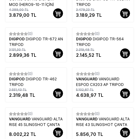
MOD (HERO9-10-11 İÇİN)
TRIPOD
4.389,00
TL
3.479,23
TL
3.879,00
TL
3.189,29
TL
(0)
(0)
%
7
%
8
DIGIPOD
DIGIPOD TR-672 AN
DIGIPOD
DIGIPOD TR-564
TRIPOD
TRIPOD
3.131,30
TL
2.319,48
TL
2.899,36
TL
2.145,52
TL
(0)
(0)
%
9
%
9
DIGIPOD
DIGIPOD TR-462
VANGUARD
VANGUARD
TRIPOD
ESPOD CX203 AP TRIPOD
2.551,43
TL
5.102,87
TL
2.319,48
TL
4.638,97
TL
(0)
(0)
VANGUARD
VANGUARD ALTA
VANGUARD
VANGUARD ALTA
RISE 45 SLINGSHOT ÇANTA
RISE 43 SLINGSHOT ÇANTA
8.002,22
TL
5.856,70
TL