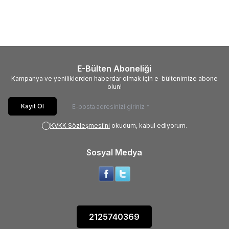
PAPER SET KP36IPx3 (CP-810-
20L KARE RENKLİ
900-910)
MÜREKKEP/KAĞIT SETİ
1.499,00
TL
1.999,00
TL
1.399,00
TL
E-Bülten Aboneliği
Kampanya ve yeniliklerden haberdar olmak için e-bültenimize abone
olun!
Kayıt Ol
KVKK Sözleşmesi'ni
okudum, kabul ediyorum.
Sosyal Medya
2125740369