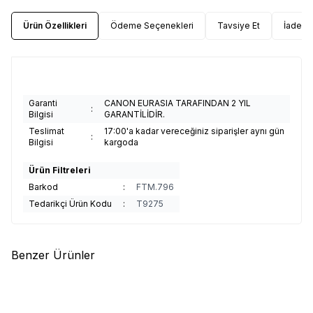
Ürün Özellikleri
Ödeme Seçenekleri
Tavsiye Et
İade Ko
Garanti
CANON EURASIA TARAFINDAN 2 YIL
:
Bilgisi
GARANTİLİDİR.
Teslimat
17:00'a kadar vereceğiniz siparişler aynı gün
:
Bilgisi
kargoda
Ürün Filtreleri
Barkod
:
FTM.796
Tedarikçi Ürün Kodu
:
T9275
Benzer Ürünler
(0)
(0)
%
7
CANON
CANON KP-108 IN
CANON
CANON SELPHY XS-