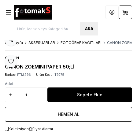
Hesabım
Sepet
ARA
Paylaş
Ana Sayfa
AKSESUARLAR
FOTOĞRAF KAĞITLARI
CANON ZOEMINI 
CANON
Favoriye Ekle
CANON ZOEMINI PAPER 50;Lİ
Barkod:
FTM.796
Ürün Kodu:
T9275
Adet
Sepete Ekle
HEMEN AL
Koleksiyon
Fiyat Alarmı