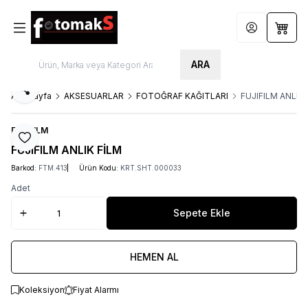
Hesabım
Sepet
ARA
Paylaş
Ana Sayfa
AKSESUARLAR
FOTOĞRAF KAĞITLARI
FUJIFILM ANLIK 
FUJIFILM
Favoriye Ekle
FUJIFILM ANLIK FİLM
Barkod:
FTM.413
Ürün Kodu:
KRT.SHT.000033
Adet
Sepete Ekle
HEMEN AL
Koleksiyon
Fiyat Alarmı