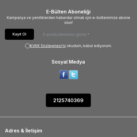
E-Bülten Aboneliği
Kampanya ve yeniliklerden haberdar olmak için e-bültenimize abone
olun!
Kayıt Ol
KVKK Sözleşmesi'ni
okudum, kabul ediyorum.
Sosyal Medya
2125740369
Adres & İletişim