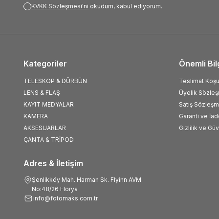
KVKK Sözleşmesi'ni
okudum, kabul ediyorum.
Kategoriler
Önemli Bil
TELESKOP & DÜRBÜN
Teslimat Koşul
LENS & FLAŞ
Üyelik Sözle
KAYIT MEDYALAR
Satış Sözleşm
KAMERA
Garanti ve İad
AKSESUARLAR
Gizlilik ve Gü
ÇANTA & TRİPOD
Adres & İletişim
Şenlikköy Mah. Harman Sk. Flyinn AVM
No:48/26 Florya
info@fotomaks.com.tr