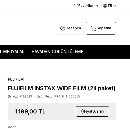
Favorilerim
TR
Hesabım
Sepetim
T MEDYALAR
HAVADAN GÖRÜNTÜLEME
FUJIFILM
FUJIFILM INSTAX WIDE FILM (2li paket)
Barkod:
FTM.523
Ürün Kodu:
KRT.SHT.000035
1.199,00
TL
Fiyat Alarmı
Adet