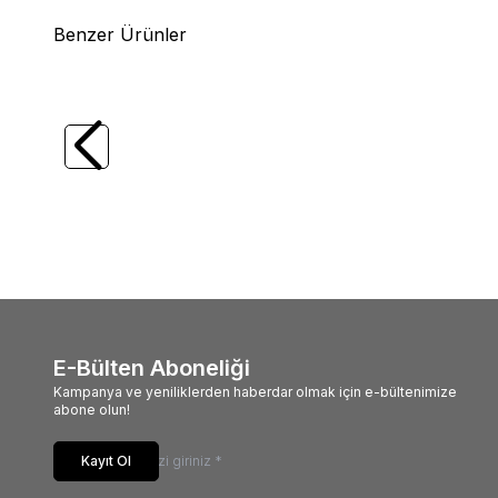
Benzer Ürünler
(0)
%
11
CANON
CANON KP-108 IN PAPER SET
CANO
KP36IPx3 (CP-810-900-910)
1.799,0
1.999,00
TL
1.59
E-Bülten Aboneliği
Kampanya ve yeniliklerden haberdar olmak için e-bültenimize
abone olun!
Kayıt Ol