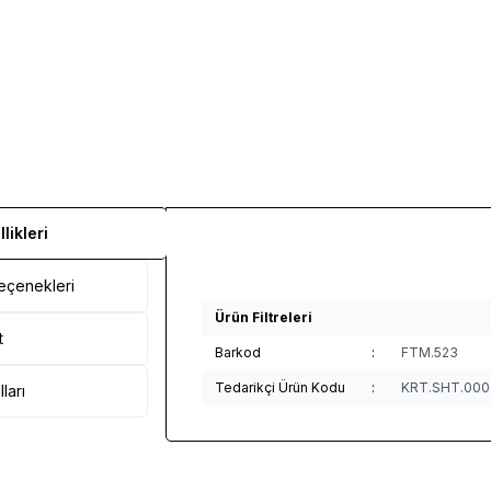
likleri
çenekleri
Ürün Filtreleri
t
Barkod
:
FTM.523
Tedarikçi Ürün Kodu
:
KRT.SHT.000
ları