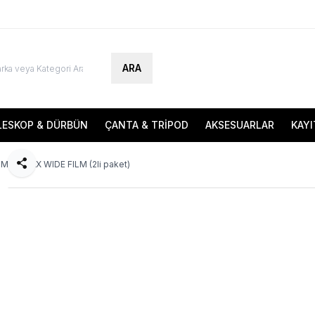
ARA
LESKOP & DÜRBÜN
ÇANTA & TRİPOD
AKSESUARLAR
KAYI
LM INSTAX WIDE FILM (2li paket)
Paylaş