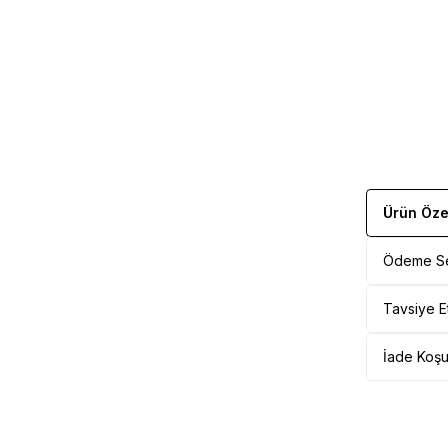
Ürün Özel
Ödeme Se
Tavsiye E
İade Koşul