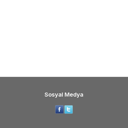
(0)
(0)
%
7
N
CANON ZOEMINI PAPER 50;Lİ
CANON
CANON SELPHY
RENKLİ MÜREKKEP/KAĞI
0
TL
1.499,00
TL
9,00
TL
1.399,00
TL
Sosyal Medya