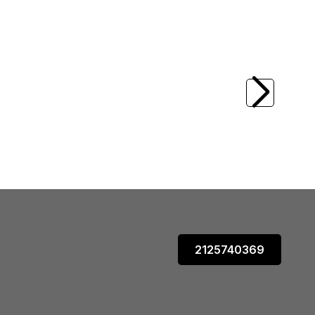
(0)
 XS-20L KARE
FUJIFILM
FUJIFILM ANLIK SQ SQUARE 2
T SETİ
Lİ FİLM
1.199,00
TL
2125740369