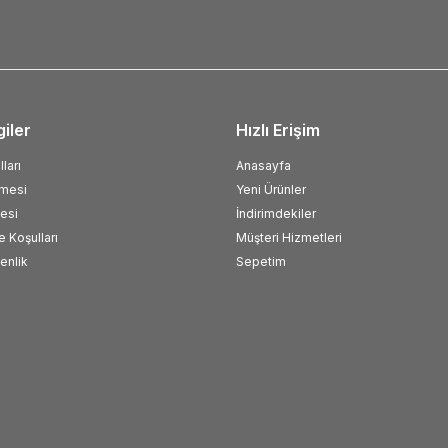
giler
Hızlı Erişim
ları
Anasayfa
şmesi
Yeni Ürünler
esi
İndirimdekiler
e Koşulları
Müşteri Hizmetleri
venlik
Sepetim