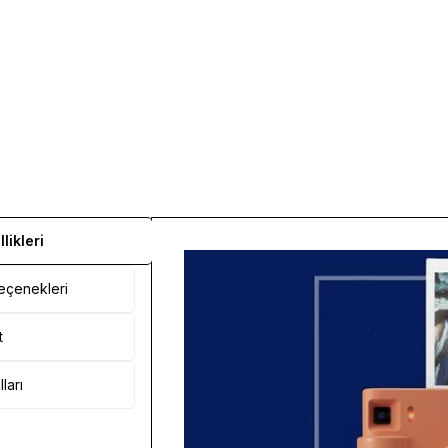
likleri
çenekleri
t
ları