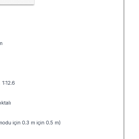
m
 1:12.6
ktalı
modu için 0.3 m için 0.5 m)