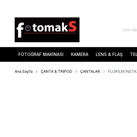
FOTOĞRAF MAKİNASI
KAMERA
LENS & FLAŞ
TE
Ana Sayfa
ÇANTA & TRİPOD
ÇANTALAR
FUJIFILM INST