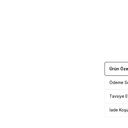
Ürün Özel
Ödeme Se
Tavsiye E
İade Koşul