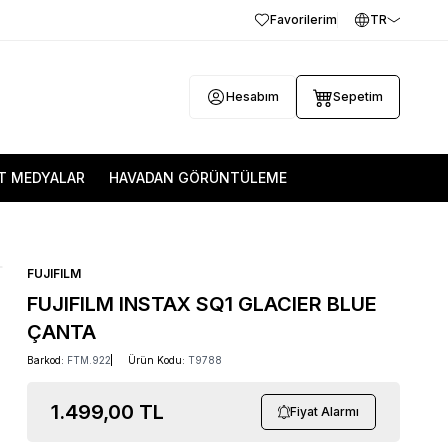
Favorilerim
TR
Hesabım
Sepetim
T MEDYALAR
HAVADAN GÖRÜNTÜLEME
FUJIFILM
FUJIFILM INSTAX SQ1 GLACIER BLUE
ÇANTA
Barkod:
FTM.922
Ürün Kodu:
T9788
1.499,00
TL
Fiyat Alarmı