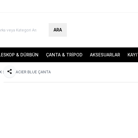
ARA
LESKOP & DÜRBÜN
ÇANTA & TRİPOD
AKSESUARLAR
KAYI
AX SQ1 GLACIER BLUE ÇANTA
Paylaş