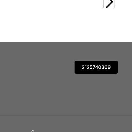
MOUSE
295,15
TL
2125740369