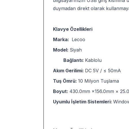
bilgisayarınızın USB giriş kısmına 
duymadan direkt olarak kullanmaya 
Klavye Özellikleri
Marka:
Lecoo
Model:
Siyah
Bağlantı:
Kablolu
Akım Gerilimi:
DC 5V / ≤ 50mA
Tuş Ömrü:
10 Milyon Tuşlama
Boyut:
430.0mm ×156.0mm × 25
Uyumlu İşletim Sistemleri:
Window