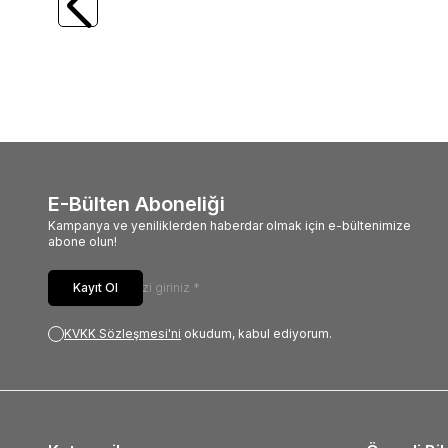
KALAVYE VE MOUSE SET
GAMIN
982,88
TL
639,
E-Bülten Aboneliği
Kampanya ve yeniliklerden haberdar olmak için e-bültenimize
abone olun!
Kayıt Ol
KVKK Sözleşmesi'ni
okudum, kabul ediyorum.