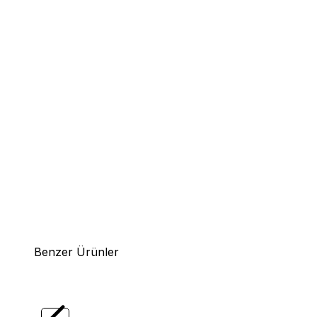
Benzer Ürünler
(0)
Yeni
Yeni
LECOO
LECOO KM2001 KABLOSUZ
LECO