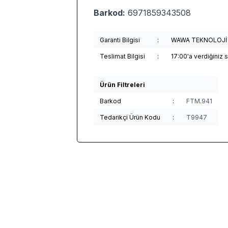
Barkod:
6971859343508
Garanti Bilgisi
:
WAWA TEKNOLOJİ tar
Teslimat Bilgisi
:
17:00'a verdiğiniz 
Ürün Filtreleri
Barkod
:
FTM.941
Tedarikçi Ürün Kodu
:
T9947
(0)
(0)
Yeni
O
LECOO MS105 USB KABLOLU
LECOO
LECOO WS205 