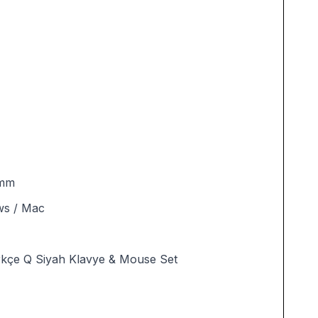
0mm
s / Mac
kçe Q Siyah Klavye & Mouse Set