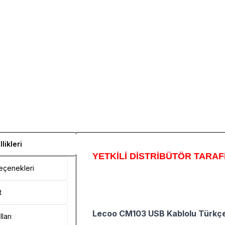
likleri
YETKİLİ DİSTRİBÜTÖR TARAF
çenekleri
t
Lecoo CM103 USB Kablolu Türkçe
ları