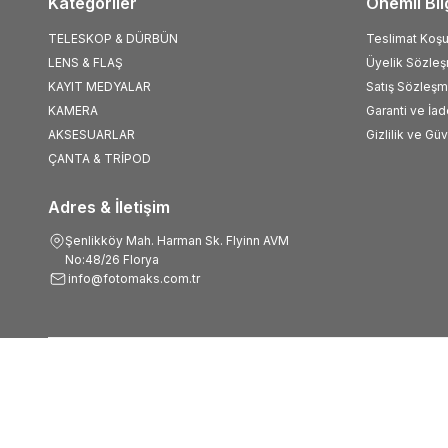
Kategoriler
Önemli Bil
TELESKOP & DÜRBÜN
Teslimat Koşul
LENS & FLAŞ
Üyelik Sözle
KAYIT MEDYALAR
Satış Sözleşm
KAMERA
Garanti ve İad
AKSESUARLAR
Gizlilik ve Gü
ÇANTA & TRİPOD
Adres & İletişim
Şenlikköy Mah. Harman Sk. Flyinn AVM
No:48/26 Florya
info@fotomaks.com.tr