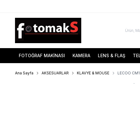
FOTOĞRAF MAKİNASI
KAMERA
LENS & FLAŞ
TE
Ana Sayfa
AKSESUARLAR
KLAVYE & MOUSE
LECOO CM1