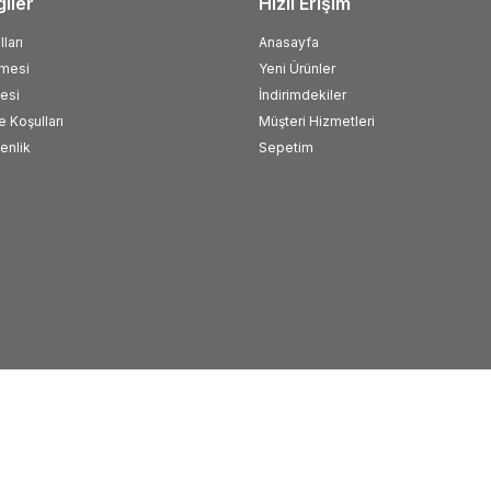
giler
Hızlı Erişim
ları
Anasayfa
şmesi
Yeni Ürünler
esi
İndirimdekiler
e Koşulları
Müşteri Hizmetleri
venlik
Sepetim