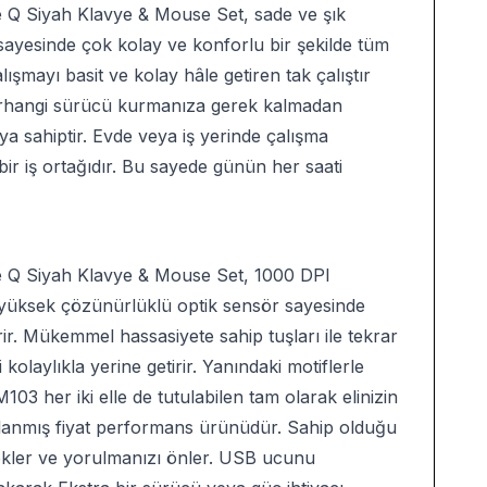
Q Siyah Klavye & Mouse Set, sade ve şık
ı sayesinde çok kolay ve konforlu bir şekilde tüm
alışmayı basit ve kolay hâle getiren tak çalıştır
 herhangi sürücü kurmanıza gerek kalmadan
pıya sahiptir. Evde veya iş yerinde çalışma
bir iş ortağıdır. Bu sayede günün her saati
Q Siyah Klavye & Mouse Set, 1000 DPI
u yüksek çözünürlüklü optik sensör sayesinde
ir. Mükemmel hassasiyete sahip tuşları ile tekrar
laylıkla yerine getirir. Yanındaki motiflerle
103 her iki elle de tutulabilen tam olarak elinizin
lanmış fiyat performans ürünüdür. Sahip olduğu
tekler ve yorulmanızı önler. USB ucunu