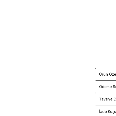
Ürün Özel
Ödeme Se
Tavsiye E
İade Koşul