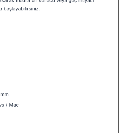
takarak Ekstra bir sürücü veya güç ihtiyacı
başlayabilirsiniz.
.0mm
s / Mac