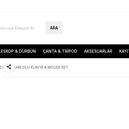
ARA
LESKOP & DÜRBÜN
ÇANTA & TRİPOD
AKSESUARLAR
KAYI
03 USB KABLOLU KLAVYE & MOUSE SET
Paylaş