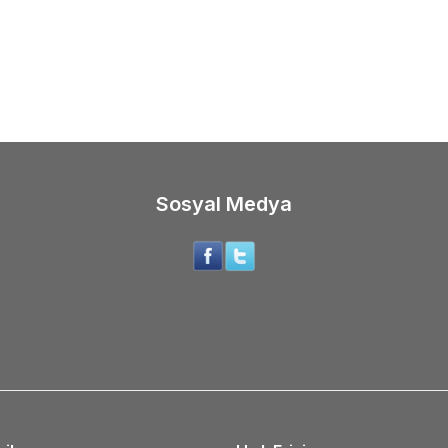
G MOUSE
MOUSE
02
TL
442,44
TL
Sosyal Medya