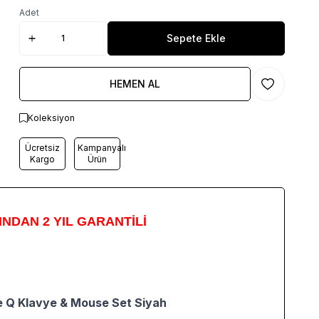
Adet
Sepete Ekle
HEMEN AL
Favoriye Ekl
Koleksiyon
Ücretsiz
Kampanyalı
Kargo
Ürün
INDAN 2 YIL GARANTİLİ
 Q Klavye & Mouse Set Siyah