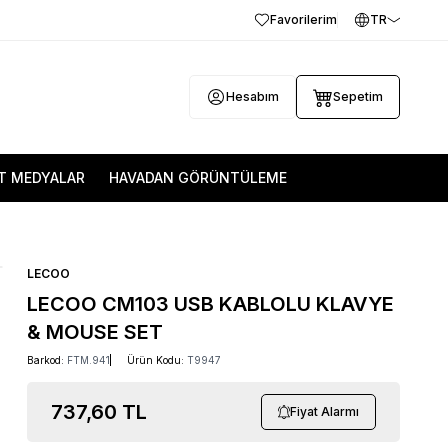
Favorilerim
TR
Hesabım
Sepetim
T MEDYALAR
HAVADAN GÖRÜNTÜLEME
LECOO
LECOO CM103 USB KABLOLU KLAVYE
& MOUSE SET
Barkod:
FTM.941
Ürün Kodu:
T9947
737,60
TL
Fiyat Alarmı