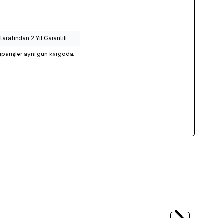
afından 2 Yıl Garantili
siparişler aynı gün kargoda.
(0)
Yeni
USB KABLOSUZ
LECOO
LECOO MS102 USB KABLOLU