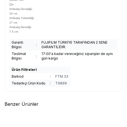
Çin
Ambalaj Genişliği:
16 cm
Ambalaj Yüksekliği:
17 cm
Ambalaj Derinliği:
7.5 cm
Garanti
FUJIFILM TÜRKİYE TARAFINDAN 2 SENE
:
Bilgisi
GARANTİLİDİR.
Teslimat
17:00'a kadar vereceğiniz siparişler de aynı
:
Bilgisi
gün kargo
Ürün Filtreleri
Barkod
:
FTM.33
Tedarikçi Ürün Kodu
:
T9899
Benzer Ürünler
(0)
(0)
Yeni
%
9
Yeni
%
9
CANON
CANON SELPHY CP-
CANON
CANON SELPHY CP-