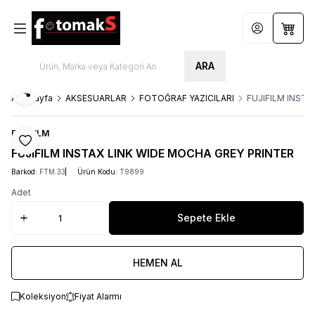
Hesabım
Sepet
ARA
Paylaş
Ana Sayfa
AKSESUARLAR
FOTOĞRAF YAZICILARI
FUJIFILM INST
FUJIFILM
Favoriye Ekle
FUJIFILM INSTAX LINK WIDE MOCHA GREY PRINTER
Barkod:
FTM.33
Ürün Kodu:
T9899
Adet
Sepete Ekle
HEMEN AL
Koleksiyon
Fiyat Alarmı