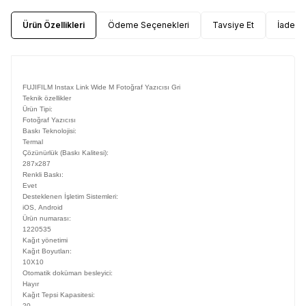
Ürün Özellikleri
Ödeme Seçenekleri
Tavsiye Et
İade Ko
FUJIFILM Instax Link Wide M Fotoğraf Yazıcısı Gri
Teknik özellikler
Ürün Tipi:
Fotoğraf Yazıcısı
Baskı Teknolojisi:
Termal
Çözünürlük (Baskı Kalitesi):
287x287
Renkli Baskı:
Evet
Desteklenen İşletim Sistemleri:
iOS
,
Android
Ürün numarası:
1220535
Kağıt yönetimi
Kağıt Boyutları:
10X10
Otomatik doküman besleyici:
Hayır
Kağıt Tepsi Kapasitesi:
20