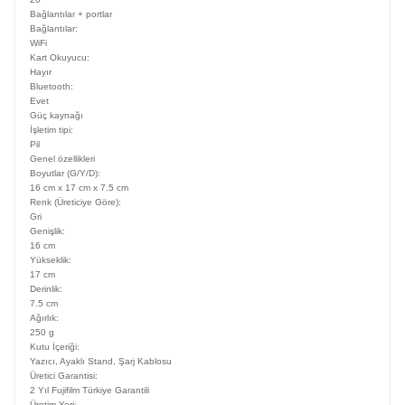
Bağlantılar + portlar
Bağlantılar:
WiFi
Kart Okuyucu:
Hayır
Bluetooth:
Evet
Güç kaynağı
İşletim tipi:
Pil
Genel özellikleri
Boyutlar (G/Y/D):
16 cm x 17 cm x 7.5 cm
Renk (Üreticiye Göre):
Gri
Genişlik:
16 cm
Yükseklik:
17 cm
Derinlik:
7.5 cm
Ağırlık:
250 g
Kutu İçeriği:
Yazıcı, Ayaklı Stand, Şarj Kablosu
Üretici Garantisi:
2 Yıl Fujifilm Türkiye Garantili
Üretim Yeri: