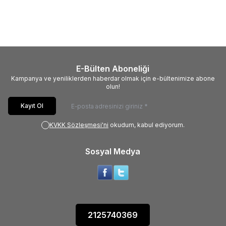
1500 PRINTER BLACK
1500 PRINTER WHITE
10.999,00
TL
10.999,00
TL
9.999,00
TL
9.999,00
TL
E-Bülten Aboneliği
Kampanya ve yeniliklerden haberdar olmak için e-bültenimize abone
olun!
Kayıt Ol
KVKK Sözleşmesi'ni
okudum, kabul ediyorum.
Sosyal Medya
2125740369