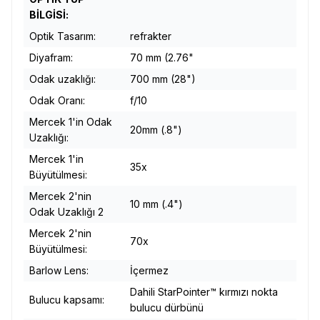
BİLGİSİ:
Optik Tasarım:
refrakter
Diyafram:
70 mm (2.76"
Odak uzaklığı:
700 mm (28")
Odak Oranı:
f/10
Mercek 1'in Odak
20mm (.8")
Uzaklığı:
Mercek 1'in
35x
Büyütülmesi:
Mercek 2'nin
10 mm (.4")
Odak Uzaklığı 2
Mercek 2'nin
70x
Büyütülmesi:
Barlow Lens:
İçermez
Dahili StarPointer™ kırmızı nokta
Bulucu kapsamı:
bulucu dürbünü