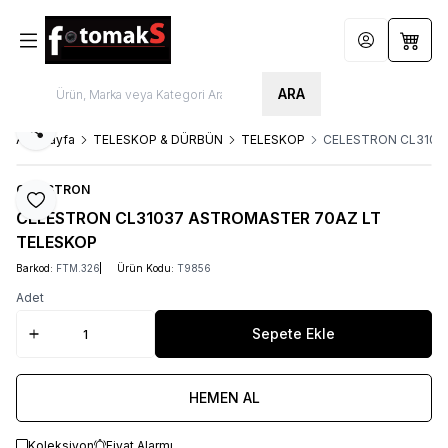
Hesabım
Sepet
ARA
Paylaş
Ana Sayfa
TELESKOP & DÜRBÜN
TELESKOP
CELESTRON CL3103
CELESTRON
Favoriye Ekle
CELESTRON CL31037 ASTROMASTER 70AZ LT
TELESKOP
Barkod:
FTM.326
Ürün Kodu:
T9856
Adet
Sepete Ekle
HEMEN AL
Koleksiyon
Fiyat Alarmı