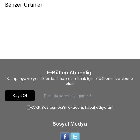
Benzer Ürünler
(0)
(0)
CELESTRON
CELESTRON
CELESTRON
CELESTRON
CL11068 NEXSTAR 6SE
CL52305 REGAL M2 80ED
TELESKOP
SPOTTING SCOPE
114.999,00
TL
88.999,00
TL
E-Bülten Aboneliği
Kampanya ve yeniliklerden haberdar olmak için e-bültenimize abone
olun!
Kayıt Ol
KVKK Sözleşmesi'ni
okudum, kabul ediyorum.
Sosyal Medya