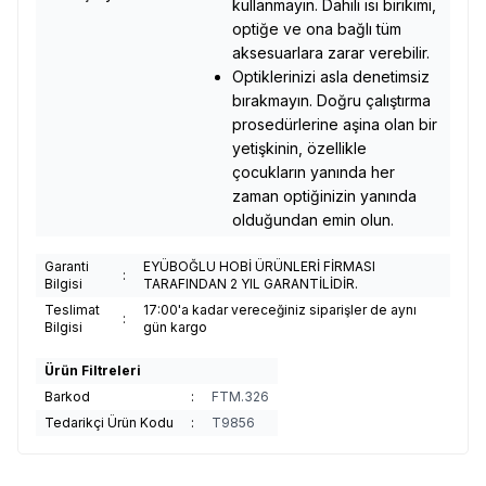
kullanmayın.
Dahili ısı birikimi,
optiğe ve ona bağlı tüm
aksesuarlara zarar verebilir.
Optiklerinizi asla denetimsiz
bırakmayın.
Doğru çalıştırma
prosedürlerine aşina olan bir
yetişkinin, özellikle
çocukların yanında her
zaman optiğinizin yanında
olduğundan emin olun.
Garanti
EYÜBOĞLU HOBİ ÜRÜNLERİ FİRMASI
:
Bilgisi
TARAFINDAN 2 YIL GARANTİLİDİR.
Teslimat
17:00'a kadar vereceğiniz siparişler de aynı
:
Bilgisi
gün kargo
Ürün Filtreleri
Barkod
:
FTM.326
Tedarikçi Ürün Kodu
:
T9856