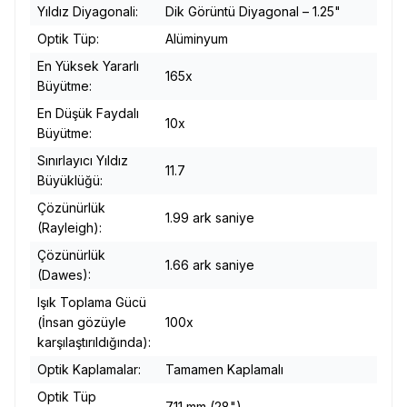
Yıldız Diyagonali:
Dik Görüntü Diyagonal – 1.25"
Optik Tüp:
Alüminyum
En Yüksek Yararlı
165x
Büyütme:
En Düşük Faydalı
10x
Büyütme:
Sınırlayıcı Yıldız
11.7
Büyüklüğü:
Çözünürlük
1.99 ark saniye
(Rayleigh):
Çözünürlük
1.66 ark saniye
(Dawes):
Işık Toplama Gücü
(İnsan gözüyle
100x
karşılaştırıldığında):
Optik Kaplamalar:
Tamamen Kaplamalı
Optik Tüp
711 mm (28")