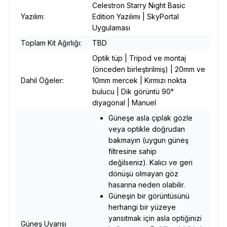
Celestron Starry Night Basic
Yazılım:
Edition Yazılımı |
SkyPortal
Uygulaması
Toplam Kit Ağırlığı:
TBD
Optik tüp |
Tripod ve montaj
(önceden birleştirilmiş) |
20mm ve
Dahil Öğeler:
10mm mercek |
Kırmızı nokta
bulucu |
Dik görüntü 90°
diyagonal |
Manuel
Güneşe asla çıplak gözle
veya optikle doğrudan
bakmayın (uygun güneş
filtresine sahip
değilseniz).
Kalıcı ve geri
dönüşü olmayan göz
hasarına neden olabilir.
Güneşin bir görüntüsünü
herhangi bir yüzeye
yansıtmak için asla optiğinizi
Güneş Uyarısı