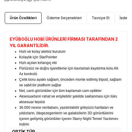
Ürün Özellikleri
Ödeme Seçenekleri
Tavsiye Et
İade Ko
EYÜBOĞLU HOBİ ÜRÜNLERİ FİRMASI TARAFINDAN 2
YIL GARANTİLİDİR.
Hızlı ve kolay aletsiz kurulum
Kolaylık için StarPointer
Hızlı açılan kırlangıç ​​eki
Pürüzsüz ve doğru işaretleme için kavramalı kaydırma kolu Alt-
Az kontrolü
Çelik boru ayaklı sağlam, önceden monte edilmiş tripod, sağlam
ve sabit bir platform sağlar
Net, canlı görüntüler için tüm kaplamalı cam optikler
Aksesuarların rahat ve erişilebilir şekilde saklanması için lüks
aksesuar tepsisi
36.000 nesne veritabanı, yazdırılabilir gökyüzü haritaları ve
yıldızların, ötegezegenlerin ve galaksilerin 3D görüntülerini
içeren gelişmiş görüntüler içeren Starry Night Temel Yazılımını
indirin
OPTİK TÜP