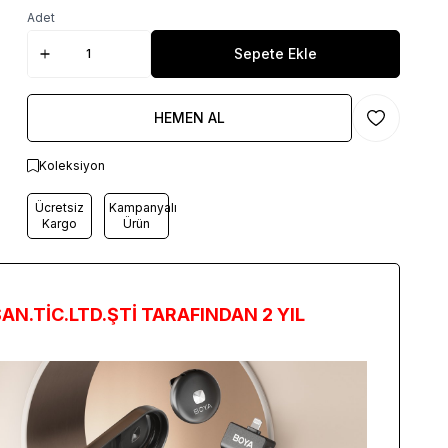
Adet
Sepete Ekle
HEMEN AL
Favoriye Ekl
Koleksiyon
Ücretsiz
Kampanyalı
Kargo
Ürün
N.TİC.LTD.ŞTİ TARAFINDAN 2 YIL