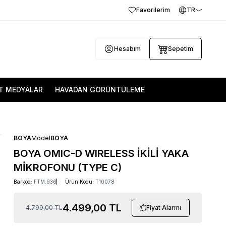
Favorilerim
TR
Hesabım
Sepetim
T MEDYALAR
HAVADAN GÖRÜNTÜLEME
BOYA
Model
BOYA
BOYA OMIC-D WIRELESS İKİLİ YAKA
MİKROFONU (TYPE C)
Barkod:
FTM.936
Ürün Kodu:
T10078
4.499,00
TL
4.799,00
TL
Fiyat Alarmı