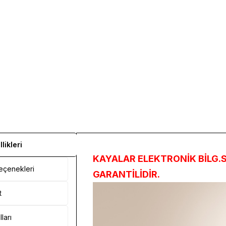
likleri
KAYALAR ELEKTRONİK BİLG.SA
çenekleri
GARANTİLİDİR.
t
ları