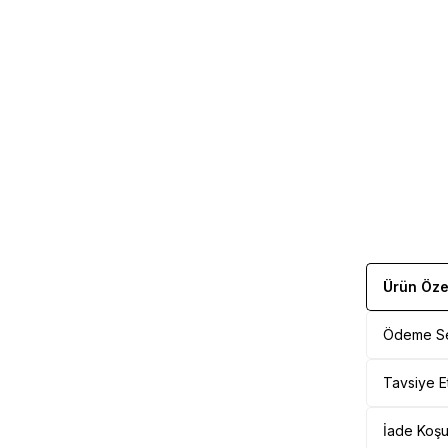
Ürün Özel
Ödeme Se
Tavsiye E
İade Koşul