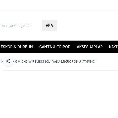
ARA
LESKOP & DÜRBÜN
ÇANTA & TRİPOD
AKSESUARLAR
KAYI
BOYA OMIC-D WIRELESS İKİLİ YAKA MİKROFONU (TYPE C)
Paylaş