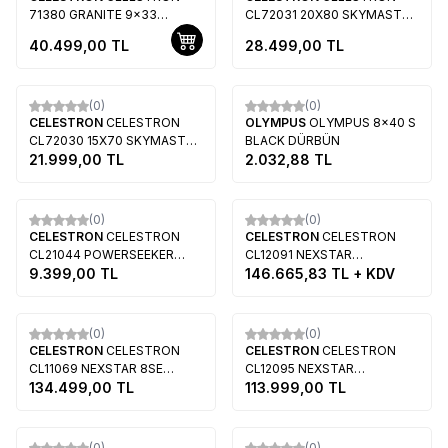
71380 GRANITE 9x33
CL72031 20X80 SKYMASTER
DÜRBÜN
PRO DÜRBÜN
40.499,00
TL
28.499,00
TL
Tükendi
Tükendi
(0)
(0)
Yeni
CELESTRON
CELESTRON
OLYMPUS
OLYMPUS 8x40 S
CL72030 15X70 SKYMASTER
BLACK DÜRBÜN
PRO DÜRBÜN
21.999,00
TL
2.032,88
TL
Tükendi
Tükendi
(0)
(0)
CELESTRON
CELESTRON
CELESTRON
CELESTRON
CL21044 POWERSEEKER
CL12091 NEXSTAR
76AZ TELESKOP
9.399,00
TL
EVOLUTION 8 TELESKOP
146.665,83
TL + KDV
Tükendi
Tükendi
(0)
(0)
CELESTRON
CELESTRON
CELESTRON
CELESTRON
CL11069 NEXSTAR 8SE
CL12095 NEXSTAR
TELESKOP
134.499,00
TL
EVOLUTION 5 TELESKOP
113.999,00
TL
Tükendi
Tükendi
(0)
(0)