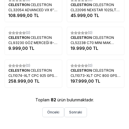
CELESTRON
CELESTRON
CELESTRON
CELESTRON
CL32054 ADVANCED VX 6''
CL22096 NEXSTAR 102SLT
NEWTONIAN TELESKOP
108.999,00
TL
TELESKOP
45.999,00
TL
Tükendi
Tükendi
(0)
(0)
CELESTRON
CELESTRON
CELESTRON
CELESTRON
CL93230 GÖZ MERCEĞİ 8-
CL52238 C70 MINI MAK
24MM
9.999,00
TL
SPOTTING SCOPE
19.999,00
TL
Tükendi
Tükendi
(0)
(0)
CELESTRON
CELESTRON
CELESTRON
CELESTRON
CL11074-XLT CPC 925 GPS
CL11073-XLT CPC 800 GPS
TELESKOP
258.999,00
TL
TELESKOP
197.999,00
TL
Toplam
82
ürün bulunmaktadır.
Önceki
Sonraki